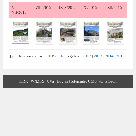
VI-
VIII/2015
IX-X/2015
XI/2015
XII/2015
VII/2015
[
←
] Do strony głównej
♦
Przejdź do galerii:
2012
|
2013
|
2014
|
2016
IGRR
|
WNZKS
|
UWr
|
Log in
|
Sitemagic CMS
|
(C) ZGeom