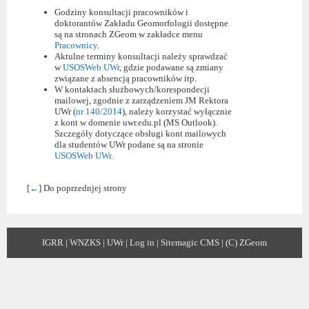
Godziny konsultacji pracowników i
doktorantów Zakładu Geomorfologii dostępne
są na stronach ZGeom w zakładce menu
Pracownicy
.
Aktulne terminy konsultacji należy sprawdzać
w
USOSWeb UWr
, gdzie podawane są zmiany
związane z absencją pracowników itp.
W kontaktach służbowych/korespondecji
mailowej, zgodnie z zarządzeniem JM Rektora
UWr (
nr 140/2014
), należy korzystać wyłącznie
z kont w domenie uwr.edu.pl (MS Outlook).
Szczegóły dotyczące obsługi kont mailowych
dla studentów UWr podane są na stronie
USOSWeb UWr
.
[
←
] Do poprzednjej strony
IGRR
|
WNZKS
|
UWr
|
Log in
|
Sitemagic CMS
|
(C) ZGeom