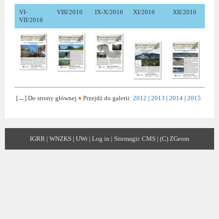
VI-
VIII/2016
IX-X/2016
XI/2016
XII/2016
VII/2016
[
←
] Do strony głównej
♦
Przejdź do galerii:
2012
|
2013
|
2014
|
2015
IGRR
|
WNZKS
|
UWr
|
Log in
|
Sitemagic CMS
|
(C) ZGeom