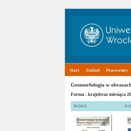
Start
Zakład
Pracownicy
Geomorfologia w obrazac
Forma - krajobraz miesiąca 2
IV/2012
V/2