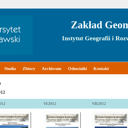
Zakład Geom
Instytut Geografii i Ro
Studia
Zbiory
Archiwum
Odnośniki
Kontakt
h
012
012
VI/2012
VII/2012