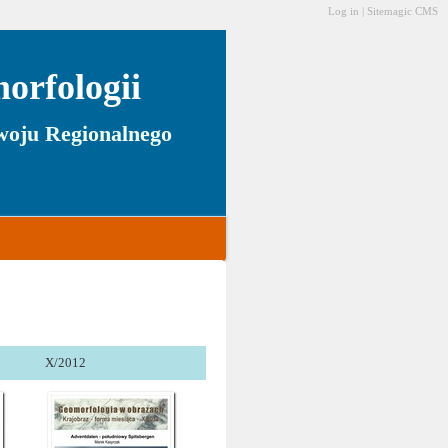
Log in
|
Sitemagic CMS
orfologii
zwoju Regionalnego
X/2012