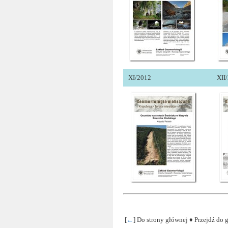
XI/2012
XII
[
←
] Do strony głównej ♦ Przejdź do g