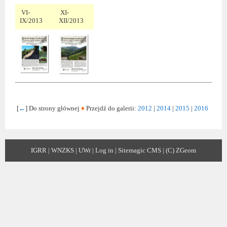
VI-
XI-
IX/2013
XII/2013
[
←
] Do strony głównej
♦
Przejdź do galerii:
2012
|
2014
|
2015
|
2016
IGRR
|
WNZKS
|
UWr
|
Log in
|
Sitemagic CMS
|
(C) ZGeom