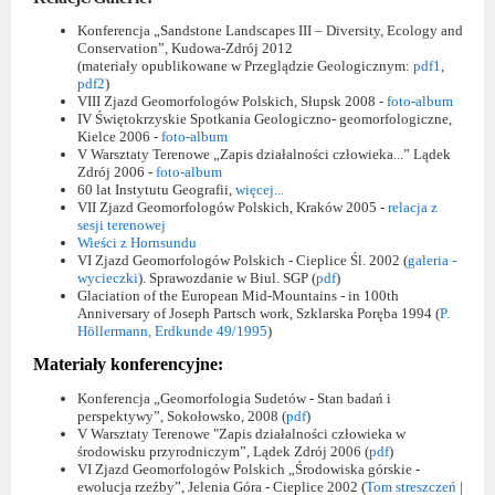
Konferencja „Sandstone Landscapes III – Diversity, Ecology and
Conservation”, Kudowa-Zdrój 2012
(materiały opublikowane w Przeglądzie Geologicznym:
pdf1
,
pdf2
)
VIII Zjazd Geomorfologów Polskich, Słupsk 2008 -
foto-album
IV Świętokrzyskie Spotkania Geologiczno- geomorfologiczne,
Kielce 2006 -
foto-album
V Warsztaty Terenowe „Zapis działalności człowieka...” Lądek
Zdrój 2006 -
foto-album
60 lat Instytutu Geografii,
więcej...
VII Zjazd Geomorfologów Polskich, Kraków 2005 -
relacja z
sesji terenowej
Wieści z Hornsundu
VI Zjazd Geomorfologów Polskich - Cieplice Śl. 2002 (
galeria -
wycieczki
). Sprawozdanie w Biul. SGP (
pdf
)
Glaciation of the European Mid-Mountains - in 100th
Anniversary of Joseph Partsch work, Szklarska Poręba 1994 (
P.
Höllermann, Erdkunde 49/1995
)
Materiały konferencyjne:
Konferencja „Geomorfologia Sudetów - Stan badań i
perspektywy”, Sokołowsko, 2008 (
pdf
)
V Warsztaty Terenowe "Zapis działalności człowieka w
środowisku przyrodniczym”, Lądek Zdrój 2006 (
pdf
)
VI Zjazd Geomorfologów Polskich „Środowiska górskie -
ewolucja rzeźby”, Jelenia Góra - Cieplice 2002 (
Tom streszczeń
|